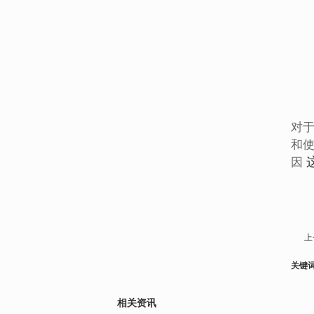
对
和
因
上
关键
相关资讯