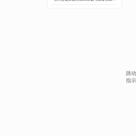
- 加工特殊叶轮、涡杆，齿轮
- 出口精密零部件、模具加工
- 泵用零部件
- 表面处理零部件加工
- CNC精密加工
跳
指