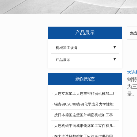
产品展示
您
机械加工设备
- 检测设备
产品展示
- 加工设备
- 组装焊接零部件、自动化设备加工
大连
新闻动态
到
- 特殊材料定制加工
为
量
大连立车加工大连丰裕精密机械加工厂
- 铝合金件加工
锡青铜C90700青铜化学成分力学性能
- 龙门大件加工
接日本德国这些国外精密机械加工零件标准是什么
- 绝缘材料定制
大连机械平面成形铣床加工零件有几种方法？
- 工装检具非标来图加工定做
在大连选择数控加工应该考虑哪些因素？