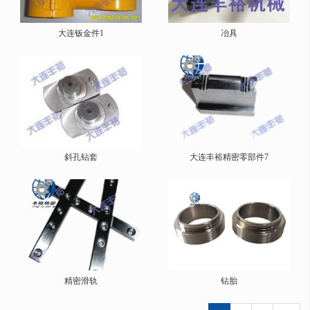
大连钣金件1
冶具
斜孔钻套
大连丰裕精密零部件7
精密滑轨
钻胎